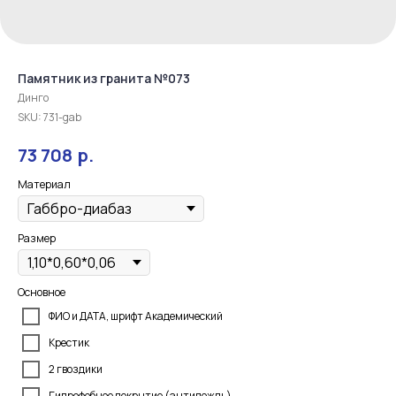
Памятник из гранита №073
Динго
SKU:
731-gab
р.
73 708
Материал
Размер
Основное
ФИО и ДАТА, шрифт Академический
Крестик
2 гвоздики
Гидрофобное покрытие (антидождь)