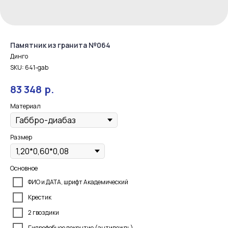
Памятник из гранита №064
Динго
SKU:
641-gab
р.
83 348
Материал
Размер
Основное
ФИО и ДАТА, шрифт Академический
Крестик
2 гвоздики
Гидрофобное покрытие (антидождь)